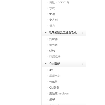
博世（BOSCH）
东成
世达
史丹利
得力
电气控制及工业自动化
施耐德
德力西
明纬
菲尼克斯
个人防护
3M
霍尼韦尔
代尔塔
CM朝美
麦迪康medicom
星宇