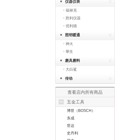
仪器仪表
福禄克
胜利仪器
优利德
照明暖通
神火
華生
磨具磨料
大白鲨
传动
查看店内所有商品
五金工具
博世（BOSCH）
东成
世达
史丹利