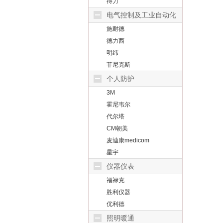
得力
电气控制及工业自动化
施耐德
德力西
明纬
菲尼克斯
个人防护
3M
霍尼韦尔
代尔塔
CM朝美
麦迪康medicom
星宇
仪器仪表
福禄克
胜利仪器
优利德
照明暖通