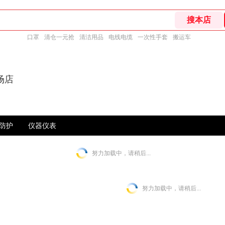
口罩
清仓一元抢
清洁用品
电线电缆
一次性手套
搬运车
场店
防护
仪器仪表
努力加载中，请稍后...
努力加载中，请稍后...